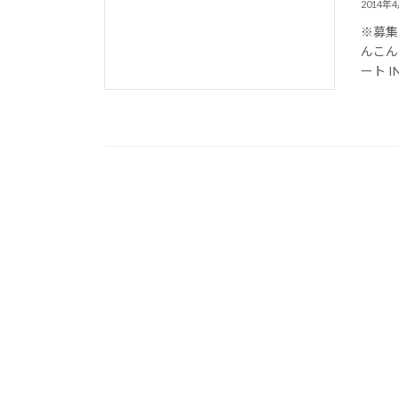
2014年
※募集
んこん
ート 