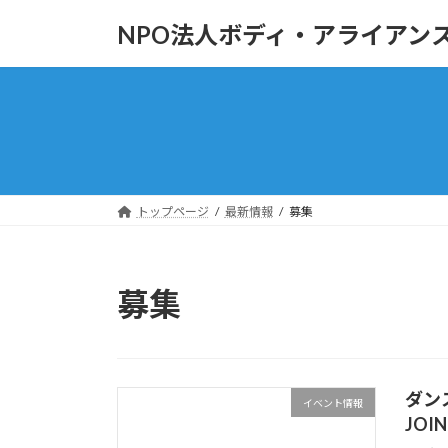
コ
ナ
NPO法人ボディ・アライアン
ン
ビ
テ
ゲ
ン
ー
ツ
シ
へ
ョ
ス
ン
キ
に
ッ
移
トップページ
最新情報
募集
プ
動
募集
ダン
イベント情報
JOI