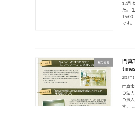
12月
た。 
16:
です。 
門真
お知らせ
tim
2019年
門真市
Ｏ法人
Ｏ法人
す。 こ