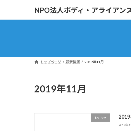
コ
ナ
NPO法人ボディ・アライアン
ン
ビ
テ
ゲ
ン
ー
ツ
シ
へ
ョ
ス
ン
キ
に
ッ
移
トップページ
最新情報
2019年11月
プ
動
2019年11月
20
お知らせ
2019年