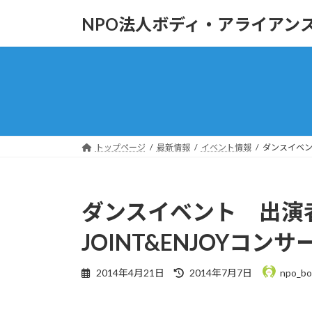
コ
ナ
NPO法人ボディ・アライアン
ン
ビ
テ
ゲ
ン
ー
ツ
シ
へ
ョ
ス
ン
キ
に
ッ
移
トップページ
最新情報
イベント情報
ダンスイベン
プ
動
ダンスイベント 出演
JOINT&ENJOYコンサ
最
2014年4月21日
2014年7月7日
npo_bo
終
更
新