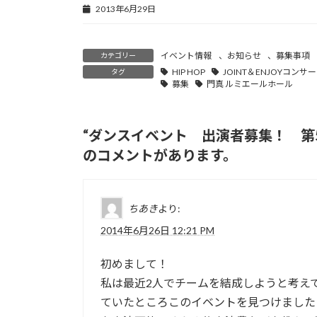
2013年6月29日
イベント情報
、
お知らせ
、
募集事項
カテゴリー
HIP HOP
JOINT＆ENJOYコンサ
タグ
募集
門真 ルミエールホール
“
ダンスイベント 出演者募集！ 第5回
のコメントがあります。
ちあき
より:
2014年6月26日 12:21 PM
初めまして！
私は最近2人でチームを結成しようと考え
ていたところこのイベントを見つけました