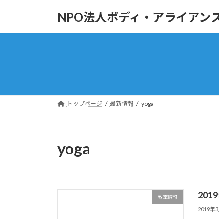
コ
ナ
NPO法人ボディ・アライアン
ン
ビ
テ
ゲ
ン
ー
ツ
シ
へ
ョ
ス
ン
キ
に
ッ
移
トップページ
最新情報
yoga
プ
動
yoga
20
教室情報
2019年