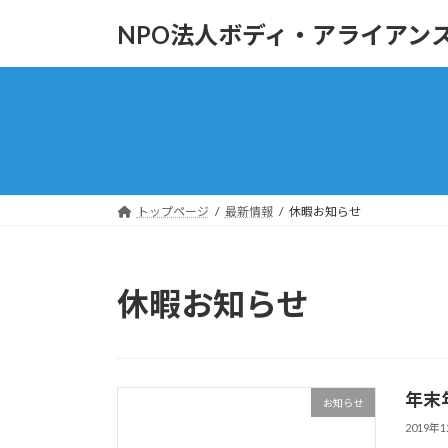
コ
ナ
NPO法人ボディ・アライアン
ン
ビ
テ
ゲ
ン
ー
ツ
シ
へ
ョ
ス
ン
キ
に
ッ
移
トップページ
最新情報
休暇お知らせ
プ
動
休暇お知らせ
年末
お知らせ
2019年